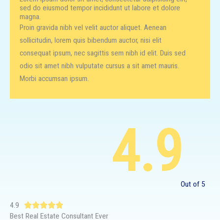
sed do eiusmod tempor incididunt ut labore et dolore
magna.
Proin gravida nibh vel velit auctor aliquet. Aenean
sollicitudin, lorem quis bibendum auctor, nisi elit
consequat ipsum, nec sagittis sem nibh id elit. Duis sed
odio sit amet nibh vulputate cursus a sit amet mauris.
Morbi accumsan ipsum.
4.9
Out of 5
4.9
R





Best Real Estate Consultant Ever
a