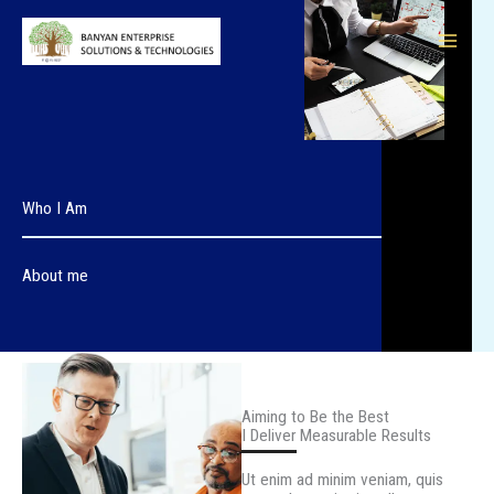
Skip
to
content
Who I Am
About me
Aiming to Be the Best
I Deliver Measurable Results
Ut enim ad minim veniam, quis